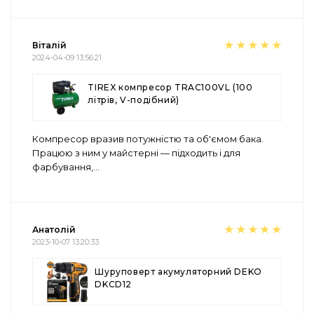
Віталій
2024-04-09 13:56:21
TIREX компресор TRAC100VL (100
літрів, V-подібний)
Компресор вразив потужністю та об'ємом бака.
Працюю з ним у майстерні — підходить і для
фарбування,
...
Анатолій
2023-10-07 13:20:33
Шуруповерт акумуляторний DEKO
DKCD12