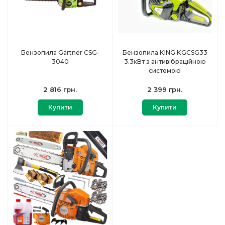
Бензопила Gärtner CSG-
Бензопила KING KGCSG33
3040
3.3кВт з антивібраційною
системою
2 816 грн.
2 399 грн.
Купити
Купити