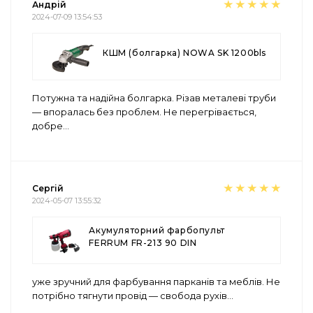
Андрій
2024-07-09 13:54:53
КШМ (болгарка) NOWA SK 1200bls
Потужна та надійна болгарка. Різав металеві труби
— впоралась без проблем. Не перегрівається,
добре
...
Сергій
2024-05-07 13:55:32
Акумуляторний фарбопульт
FERRUM FR-213 90 DIN
уже зручний для фарбування парканів та меблів. Не
потрібно тягнути провід — свобода рухів
...