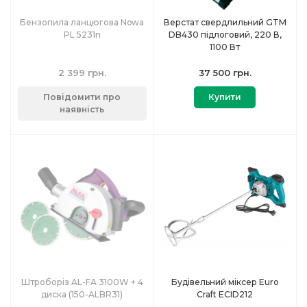
Бензопила ланцюгова Nowa
Верстат свердлильний GTM
PL 5231n
DB430 підлоговий, 220 В,
1100 Вт
2 399 грн.
37 500 грн.
Повідомити про
Купити
наявність
Штроборіз AL-FA 3100W + 4
Будівельний міксер Euro
диска (150-ALBR31)
Craft ECID212