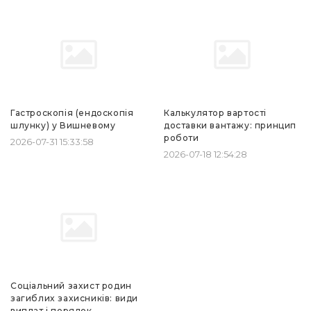
Гастроскопія (ендоскопія
Калькулятор вартості
шлунку) у Вишневому
доставки вантажу: принцип
роботи
2026-07-31 15:33:58
2026-07-18 12:54:28
Соціальний захист родин
загиблих захисників: види
виплат і порядок