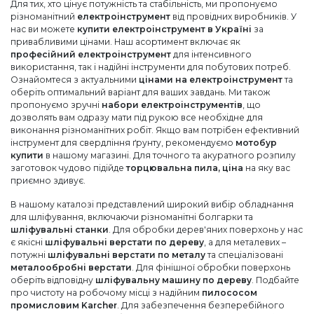
Для тих, хто цінує потужність та стабільність, ми пропонуємо
різноманітний
електроінструмент
від провідних виробників. У
нас ви можете
купити електроінструмент в Україні
за
привабливими цінами. Наш асортимент включає як
професійний електроінструмент
для інтенсивного
використання, так і надійні інструменти для побутових потреб.
Ознайомтеся з актуальними
цінами на електроінструмент
та
оберіть оптимальний варіант для ваших завдань. Ми також
пропонуємо зручні
набори електроінструментів
, що
дозволять вам одразу мати під рукою все необхідне для
виконання різноманітних робіт. Якщо вам потрібен ефективний
інструмент для свердління ґрунту, рекомендуємо
мотобур
купити
в нашому магазині. Для точного та акуратного розпилу
заготовок чудово підійде
торцювальна пила, ціна
на яку вас
приємно здивує.
В нашому каталозі представлений широкий вибір обладнання
для шліфування, включаючи різноманітні болгарки та
шліфувальні станки
. Для обробки дерев'яних поверхонь у нас
є якісні
шліфувальні верстати по дереву
, а для металевих –
потужні
шліфувальні верстати по металу
та спеціалізовані
металообробні верстати
. Для фінішної обробки поверхонь
оберіть відповідну
шліфувальну машину по дереву
. Подбайте
про чистоту на робочому місці з надійним
пилососом
промисловим Karcher
. Для забезпечення безперебійного