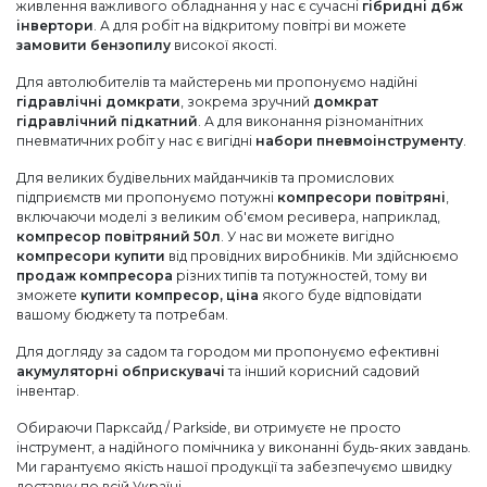
живлення важливого обладнання у нас є сучасні
гібридні дбж
інвертори
. А для робіт на відкритому повітрі ви можете
замовити бензопилу
високої якості.
Для автолюбителів та майстерень ми пропонуємо надійні
гідравлічні домкрати
, зокрема зручний
домкрат
гідравлічний підкатний
. А для виконання різноманітних
пневматичних робіт у нас є вигідні
набори пневмоінструменту
.
Для великих будівельних майданчиків та промислових
підприємств ми пропонуємо потужні
компресори повітряні
,
включаючи моделі з великим об'ємом ресивера, наприклад,
компресор повітряний 50л
. У нас ви можете вигідно
компресори купити
від провідних виробників. Ми здійснюємо
продаж компресора
різних типів та потужностей, тому ви
зможете
купити компресор, ціна
якого буде відповідати
вашому бюджету та потребам.
Для догляду за садом та городом ми пропонуємо ефективні
акумуляторні обприскувачі
та інший корисний садовий
інвентар.
Обираючи Парксайд / Parkside, ви отримуєте не просто
інструмент, а надійного помічника у виконанні будь-яких завдань.
Ми гарантуємо якість нашої продукції та забезпечуємо швидку
доставку по всій Україні.