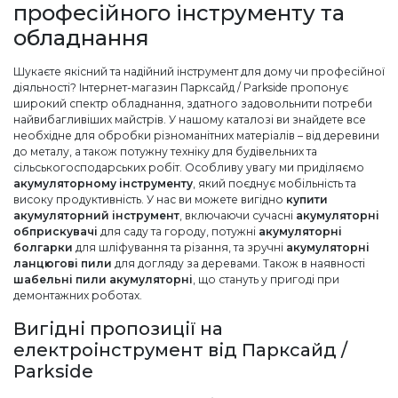
професійного інструменту та
обладнання
Шукаєте якісний та надійний інструмент для дому чи професійної
діяльності? Інтернет-магазин Парксайд / Parkside пропонує
широкий спектр обладнання, здатного задовольнити потреби
найвибагливіших майстрів. У нашому каталозі ви знайдете все
необхідне для обробки різноманітних матеріалів – від деревини
до металу, а також потужну техніку для будівельних та
сільськогосподарських робіт. Особливу увагу ми приділяємо
акумуляторному інструменту
, який поєднує мобільність та
високу продуктивність. У нас ви можете вигідно
купити
акумуляторний інструмент
, включаючи сучасні
акумуляторні
обприскувачі
для саду та городу, потужні
акумуляторні
болгарки
для шліфування та різання, та зручні
акумуляторні
ланцюгові пили
для догляду за деревами. Також в наявності
шабельні пили акумуляторні
, що стануть у пригоді при
демонтажних роботах.
Вигідні пропозиції на
електроінструмент від Парксайд /
Parkside