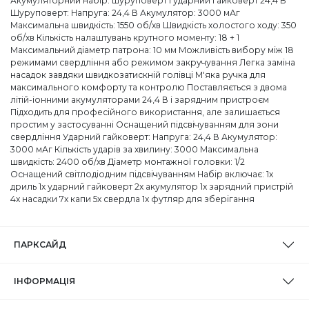
Акумуляторний набір: шуруповерт і ударний гайковерт 24,4 В
Шуруповерт: Напруга: 24,4 В Акумулятор: 3000 мАг
Максимальна швидкість: 1550 об/хв Швидкість холостого ходу: 350
об/хв Кількість налаштувань крутного моменту: 18 + 1
Максимальний діаметр патрона: 10 мм Можливість вибору між 18
режимами свердління або режимом закручування Легка заміна
насадок завдяки швидкозатискній голівці М'яка ручка для
максимального комфорту та контролю Поставляється з двома
літій-іонними акумуляторами 24,4 В і зарядним пристроєм
Підходить для професійного використання, але залишається
простим у застосуванні Оснащений підсвічуванням для зони
свердління Ударний гайковерт: Напруга: 24,4 В Акумулятор:
3000 мАг Кількість ударів за хвилину: 3000 Максимальна
швидкість: 2400 об/хв Діаметр монтажної головки: 1/2
Оснащений світлодіодним підсвічуванням Набір включає: 1x
дриль 1x ударний гайковерт 2x акумулятор 1x зарядний пристрій
4x насадки 7x капи 5x свердла 1x футляр для зберігання
ПАРКСАЙД
ІНФОРМАЦІЯ