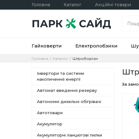
Головна
Каталог
Акційні товари
Гайковерти
Електролобзики
Шу
Головна
Каталог
Штроборізи
Штр
Інвертори та системи
накопичення енергії
За зам
Автомат введення резерву
Автономні дизельні обігрівачі
Автотовари
Акумулятор
Акумуляторні ланцюгові пилки