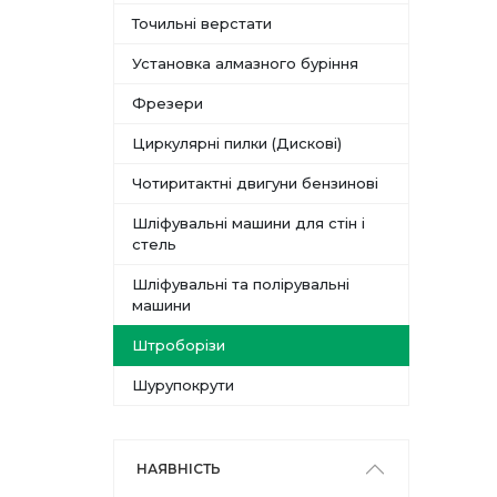
Точильні верстати
Установка алмазного буріння
Фрезери
Циркулярні пилки (Дискові)
Чотиритактні двигуни бензинові
Шліфувальні машини для стін і
стель
Шліфувальні та полірувальні
машини
Штроборізи
Шурупокрути
НАЯВНІСТЬ