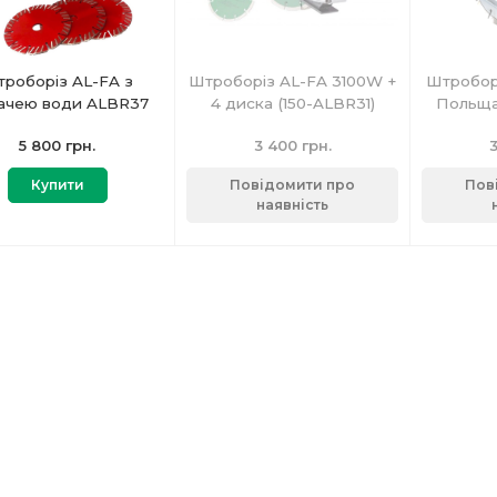
роборіз AL-FA з
Штроборіз AL-FA 3100W +
Штроборі
ачею води ALBR37
4 диска (150-ALBR31)
Польща
5 800 грн.
3 400 грн.
3
Купити
Повідомити про
Пов
наявність