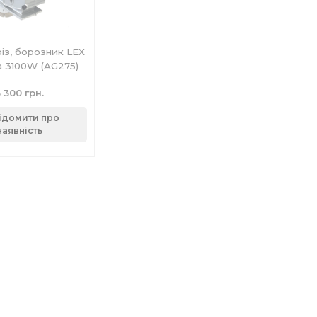
з, борозник LEX
 3100W (AG275)
 300 грн.
ідомити про
наявність