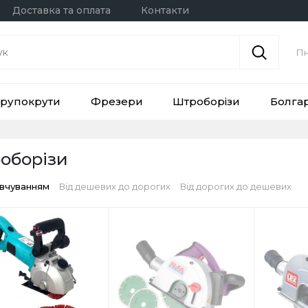
Доставка та оплата
Контакти
Пн
рупокрути
Фрезери
Штроборізи
Болга
оборізи
овчуванням
Від дешевих до дорогих
Від дорогих до дешевих