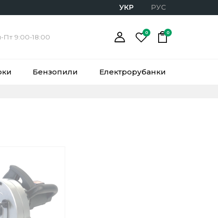
УКР
РУС
0
0
-Пт 9:00-18:00
рки
Бензопили
Електрорубанки