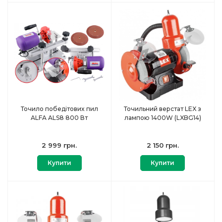
Точило победітових пил
Точильний верстат LEX з
ALFA ALS8 800 Вт
лампою 1400W (LXBG14)
2 999 грн.
2 150 грн.
Купити
Купити