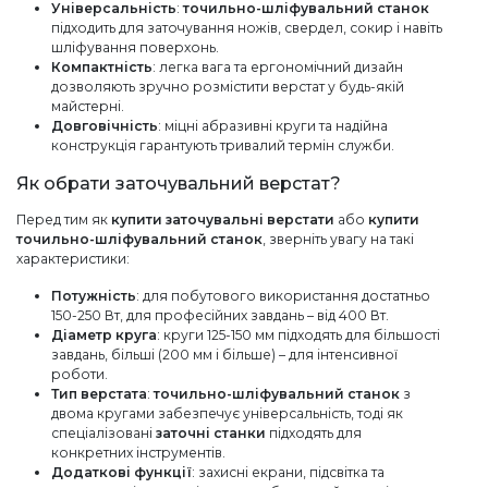
Універсальність
:
точильно-шліфувальний станок
підходить для заточування ножів, свердел, сокир і навіть
шліфування поверхонь.
Компактність
: легка вага та ергономічний дизайн
дозволяють зручно розмістити верстат у будь-якій
майстерні.
Довговічність
: міцні абразивні круги та надійна
конструкція гарантують тривалий термін служби.
Як обрати заточувальний верстат?
Перед тим як
купити заточувальні верстати
або
купити
точильно-шліфувальний станок
, зверніть увагу на такі
характеристики:
Потужність
: для побутового використання достатньо
150-250 Вт, для професійних завдань – від 400 Вт.
Діаметр круга
: круги 125-150 мм підходять для більшості
завдань, більші (200 мм і більше) – для інтенсивної
роботи.
Тип верстата
:
точильно-шліфувальний станок
з
двома кругами забезпечує універсальність, тоді як
спеціалізовані
заточні станки
підходять для
конкретних інструментів.
Додаткові функції
: захисні екрани, підсвітка та