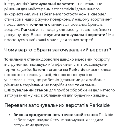
інструментів?
Заточувальні верстати
– це незамінне
рішення для майстерень, автосервісів і домашнього
використання, яке забезпечує гостроту ножів, свердел,
стамесок і інших ріжучих поверхонь. У нашому асортименті
представлені
точильні станки
від провідних брендів,
зокрема
Parkside
, які поєднують високу якість, надійність і
доступну ціну. Бажаєте
купити заточувальні верстати
? Ми
пропонуємо найкращі моделі для ваших потреб!
Чому варто обрати заточувальний верстат?
Точильний станок
дозволяє швидко відновити гостроту
інструментів, підвищуючи їх ефективність і продовжуючи
термін служби.
Заточні станки
від
Parkside
вирізняються
простотою в експлуатації, міцною конструкцією та
універсальністю, що робить їх ідеальними для роботи з
різними матеріалами. Чи потрібен вам
точильно-
шліфувальний станок
для грубої обробки чи делікатного
заточування – у нас є обладнання для будь-яких завдань.
Переваги заточувальних верстатів Parkside
Висока продуктивність
:
точильний станок
Parkside
забезпечує швидке й точне заточування завдяки
потужному двигуну.