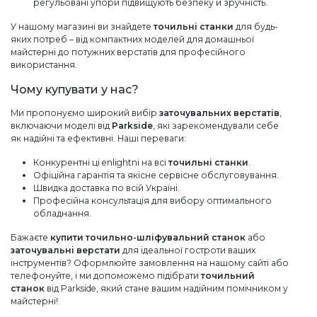
регульовані упори підвищують безпеку й зручність.
У нашому магазині ви знайдете
точильні станки
для будь-
яких потреб – від компактних моделей для домашньої
майстерні до потужних верстатів для професійного
використання.
Чому купувати у нас?
Ми пропонуємо широкий вибір
заточувальних верстатів
,
включаючи моделі від
Parkside
, які зарекомендували себе
як надійні та ефективні. Наші переваги:
Конкурентні ці enlightni на всі
точильні станки
.
Офіційна гарантія та якісне сервісне обслуговування.
Швидка доставка по всій Україні.
Професійна консультація для вибору оптимального
обладнання.
Бажаєте
купити точильно-шліфувальний станок
або
заточувальні верстати
для ідеальної гостроти ваших
інструментів? Оформлюйте замовлення на нашому сайті або
телефонуйте, і ми допоможемо підібрати
точильний
станок
від Parkside, який стане вашим надійним помічником у
майстерні!