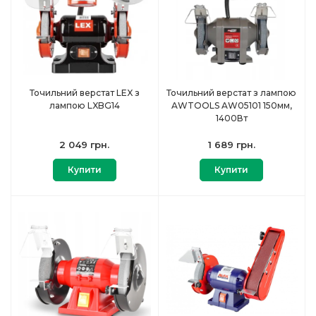
Точильний верстат LEX з
Точильний верстат з лампою
лампою LXBG14
AWTOOLS AW05101 150мм,
1400Вт
2 049 грн.
1 689 грн.
Купити
Купити