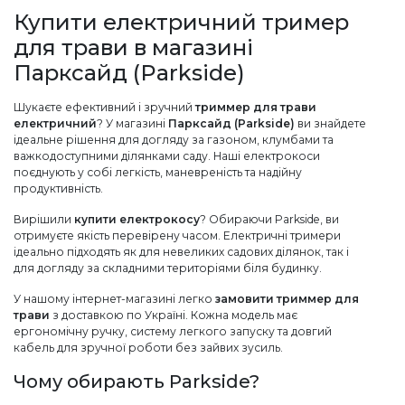
Купити електричний тример
для трави в магазині
Парксайд (Parkside)
Шукаєте ефективний і зручний
триммер для трави
електричний
? У магазині
Парксайд (Parkside)
ви знайдете
ідеальне рішення для догляду за газоном, клумбами та
важкодоступними ділянками саду. Наші електрокоси
поєднують у собі легкість, маневреність та надійну
продуктивність.
Вирішили
купити електрокосу
? Обираючи Parkside, ви
отримуєте якість перевірену часом. Електричні тримери
ідеально підходять як для невеликих садових ділянок, так і
для догляду за складними територіями біля будинку.
У нашому інтернет-магазині легко
замовити триммер для
трави
з доставкою по Україні. Кожна модель має
ергономічну ручку, систему легкого запуску та довгий
кабель для зручної роботи без зайвих зусиль.
Чому обирають Parkside?