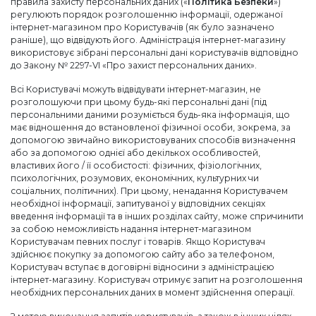
правила захисту персональних даних («
Політика Безпеки
»)
регулюють порядок розголошенню інформації, одержаної
інтернет-магазином про Користувачів (як було зазначено
раніше), що відвідують його. Адміністрація інтернет-магазину
використовує зібрані персональні дані користувачів відповідно
до Закону № 2297-VI «Про захист персональних даних».
Всі Користувачі можуть відвідувати інтернет-магазин, не
розголошуючи при цьому будь-які персональні дані (під
персональними даними розуміється будь-яка інформація, що
має відношення до встановленої фізичної особи, зокрема, за
допомогою звичайно використовуваних способів визначення
або за допомогою однієї або декількох особливостей,
властивих його / її особистості: фізичних, фізіологічних,
психологічних, розумових, економічних, культурних чи
соціальних, політичних). При цьому, ненадання Користувачем
необхідної інформації, запитуваної у відповідних секціях
введення інформації та в інших розділах сайту, може спричинити
за собою неможливість надання інтернет-магазином
Користувачам певних послуг і товарів. Якщо Користувач
здійснює покупку за допомогою сайту або за телефоном,
Користувач вступає в договірні відносини з адміністрацією
інтернет-магазину. Користувач отримує запит на розголошення
необхідних персональних даних в момент здійснення операції.