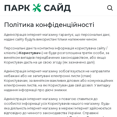
Політика конфіденційності
Адміністрація інтернет-магазину гарантує, що персональні дані,
надані сайту будуть використані тільки належним чином.
Персональні дані та контактна інформація користувача сайту /
клієнта («
Користувач
») не буде розголошена третім особи, за
винятком випадків передбачених законодавством, або якщо
Користувач дасть на це свою згоду (як зазначено далі).
Адміністрація інтернет-магазину зобов'язується не направляти
небажані або не запитувані електронні листи (спам)
Користувачам, за винятком важливих ділових або комунікаційних
електронних листів, на які Користувач дав свій дозвіл. У випадку
надання інформації про діючі знижки.
Адміністрація інтернет-магазину з повагою ставиться до
особистої інформації усіх Користувачів нашого магазину. Будь-
яка діяльність інтернет-магазину в мережі Інтернет здійснюється
відповідно до чинного законодавства України. Справжні