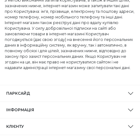
З метою виконання запитів користувачів, а також в інших цілях,
зазначених нижче, інтернет-магазин може запитувати такі дані
про Користувача: ім'я, прізвище, електронну та поштову адреси,
номер телефону, номер мобільного телефону та інші дані.
Інтернет-магазин також реєструє дані про вдалу купівлю
Користувача. У силу добровільної підписки на сайті або
замовляючи товари в інтернет-магазині Користувач
погоджується (дає свою згоду) на внесення його персональних
даних в інформаційну систему, як вручну, так і автоматично, в
повному обсязі і для цілей, зазначених нижче, відповідно до
закону про захист персональних даних. Якщо Користувач не
згоден на це, він має право не користуватися сайтом і не
надавати адміністрації інтернет-магазину свої персональні дані.
ПАРКСАЙД
ІНФОРМАЦІЯ
КЛІЄНТУ