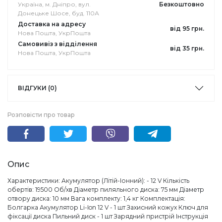
Україна, м. Дніпро, вул.
Безкоштовно
Донецьке Шосе, буд. 110А
Доставка на адресу
від 95 грн.
Нова Пошта, УкрПошта
Самовивіз з відділення
від 35 грн.
Нова Пошта, УкрПошта
ВІДГУКИ (0)
Розповісти про товар
Опис
Характеристики: Акумулятор (Літій-Іонний): - 12 V Кількість
обертів: 19500 Об/хв Діаметр пиляльного диска: 75 мм Діаметр
отвору диска: 10 мм Вага комплекту: 1,4 кг Комплектація:
Болгарка Акумулятор Li-Ion 12 V - 1 шт Захисний кожух Ключ для
фіксації диска Пильний диск - 1 шт Зарядний пристрій Інструкція